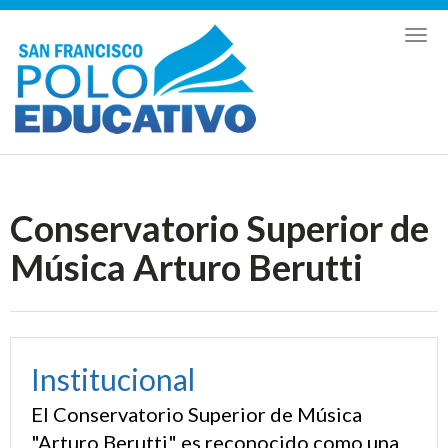
Toggl
naviga
Conservatorio Superior de
Música Arturo Berutti
Institucional
El Conservatorio Superior de Música
"Arturo Berutti" es reconocido como una