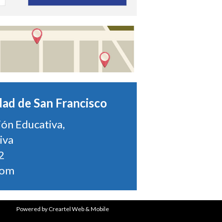
dad de San Francisco
ión Educativa,
iva
2
com
Powered by
Creartel Web & Mobile