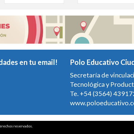
dades en tu email!
Polo Educativo Ciu
Secretaría de vinculac
Tecnológica y Product
Te. +54 (3564) 43917
www.poloeducativo.
erechos reservados.